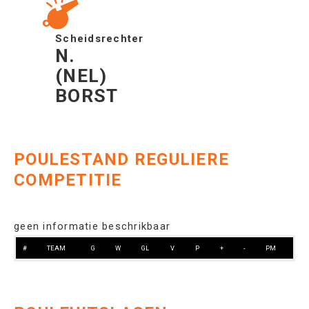
Scheidsrechter
N.
(NEL)
BORST
POULESTAND REGULIERE
COMPETITIE
geen informatie beschrikbaar
#
TEAM
G
W
GL
V
P
+
-
PM