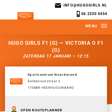
INFO@HUGOGIRLS.NL
06 2230 0454
MENU
HUGO GIRLS F1 (G) — VICTORIA O F1
(G)
ZATERDAG 17 JANUARI — 12:15
Sportcentrum Noorderend
Zeldenruststraat 5
1704BR HEERHUGOWAARD
OPEN ROUTEPLANNER