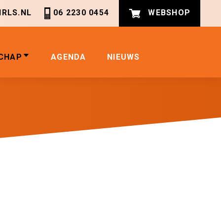
RLS.NL
06 2230 0454
WEBSHOP
CHAP
AGENDA
NIEUWS