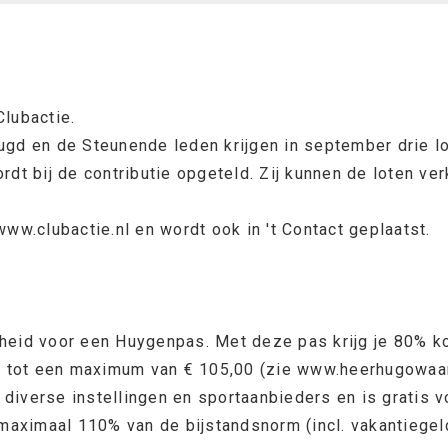
Clubactie.
ugd en de Steunende leden krijgen in september drie lo
rdt bij de contributie opgeteld. Zij kunnen de loten ve
www.clubactie.nl en wordt ook in 't Contact geplaatst.
id voor een Huygenpas. Met deze pas krijg je 80% kor
 tot een maximum van € 105,00 (zie www.heerhugowaard.
verse instellingen en sportaanbieders en is gratis vo
aximaal 110% van de bijstandsnorm (incl. vakantiegeld,