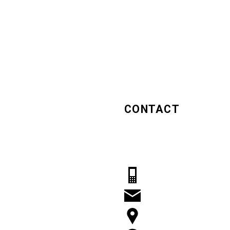
CONTACT
Hugo Girls
Middenweg 541A
1704 BE Heerhugowaard
06 2230 0454
info@hugogirls.nl
Route