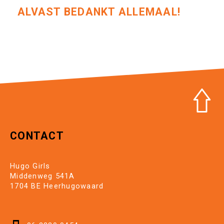
ALVAST BEDANKT ALLEMAAL!
CONTACT
Hugo Girls
Middenweg 541A
1704 BE Heerhugowaard