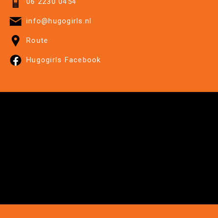
06 2230 0454
info@hugogirls.nl
Route
Hugogirls Facebook