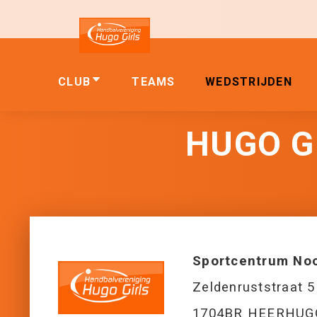
CLUB
TEAMS
WEDSTRIJDEN
HUGO GI
Sportcentrum No
Zeldenruststraat 5
1704BR HEERHU