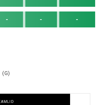
-
-
-
 (G)
EAMLID