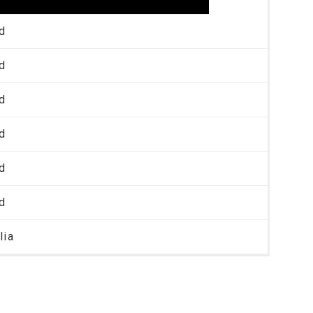
d
d
d
d
d
d
lia