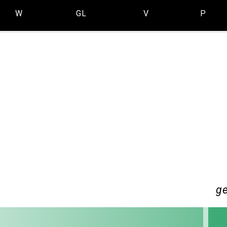
W
GL
V
P
g