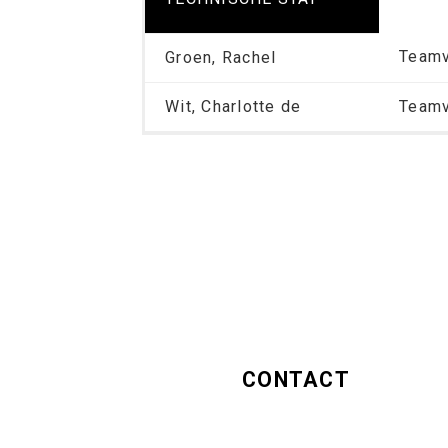
Teamv
Groen, Rachel
Wit, Charlotte de
Teamv
CONTACT
Hugo Girls
Middenweg 541A