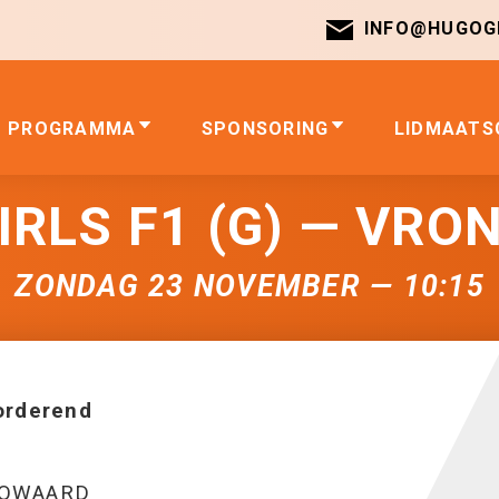
INFO@HUGOGI
PROGRAMMA
SPONSORING
LIDMAATS
RLS F1 (G) — VRON
ZONDAG 23 NOVEMBER — 10:15
orderend
GOWAARD