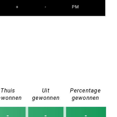
+
-
PM
Thuis
Uit
Percentage
ewonnen
gewonnen
gewonnen
-
-
-