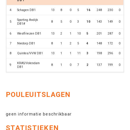
DB1
4
Schagen DB1
13
8
0
5
16
248
230
0
Sporting Andijk
5
8
5
0
3
10
143
149
0
DB1#
6
Westfriezen DB1
13
2
1
10
5
201
287
0
7
Niedorp DB1
8
1
2
5
4
148
172
0
8
Quintes/VVW DB1
13
1
1
11
3
198
296
0
KRAS/Volendam
9
8
1
0
7
2
137
199
0
DB1
POULEUITSLAGEN
geen informatie beschrikbaar
STATISTIEKEN