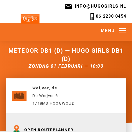
INFO@HUGOGIRLS.NL
06 2230 0454
MENU
METEOOR DB1 (D) — HUGO GIRLS DB1
(D)
ZONDAG 01 FEBRUARI — 10:00
Weijver, de
De Weijver 6
1718MS HOOGWOUD
OPEN ROUTEPLANNER