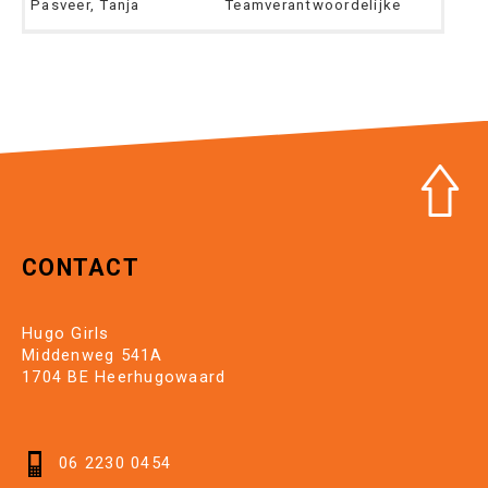
Pasveer, Tanja
Teamverantwoordelijke
CONTACT
Hugo Girls
Middenweg 541A
1704 BE Heerhugowaard
06 2230 0454