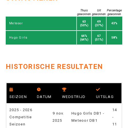
Thuis
Uit
Percentage
gewonnen
gewonnen
gewonnen
63
49
43%
Meteoor
(50%)
(37%)
64%
67
58%
Hugo Girls
(64%)
(51%)
HISTORISCHE RESULTATEN
SEIZOEN
DATUM
WEDSTRIJD
UITSLAG
2025 - 2026
14
9 nov.
Hugo Girls DB1 -
Competitie
-
2025
Meteoor DB1
Seizoen
11