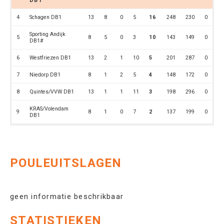
DB1
4
Schagen DB1
13
8
0
5
16
248
230
0
Sporting Andijk
5
8
5
0
3
10
143
149
0
DB1#
6
Westfriezen DB1
13
2
1
10
5
201
287
0
7
Niedorp DB1
8
1
2
5
4
148
172
0
8
Quintes/VVW DB1
13
1
1
11
3
198
296
0
KRAS/Volendam
9
8
1
0
7
2
137
199
0
DB1
POULEUITSLAGEN
geen informatie beschrikbaar
STATISTIEKEN