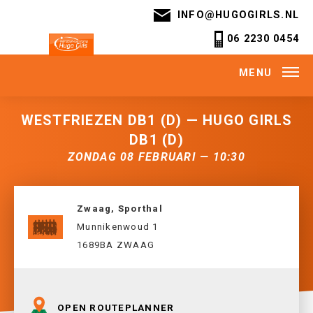
INFO@HUGOGIRLS.NL
06 2230 0454
MENU
WESTFRIEZEN DB1 (D) — HUGO GIRLS
DB1 (D)
ZONDAG 08 FEBRUARI — 10:30
Zwaag, Sporthal
Munnikenwoud 1
1689BA ZWAAG
OPEN ROUTEPLANNER