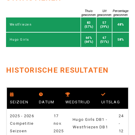
Thuis
Uit
Percentage
gewonnen
gewonnen
gewonnen
83
57
48%
Westfriezen
(57%)
(39%)
64%
67
58%
Hugo Girls
(64%)
(51%)
HISTORISCHE RESULTATEN
SEIZOEN
DATUM
WEDSTRIJD
UITSLAG
2025 - 2026
17
24
Hugo Girls DB1 -
Competitie
nov.
-
Westfriezen DB1
Seizoen
2025
12