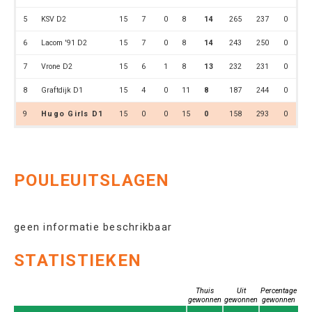
5
KSV D2
15
7
0
8
14
265
237
0
6
Lacom '91 D2
15
7
0
8
14
243
250
0
7
Vrone D2
15
6
1
8
13
232
231
0
8
Graftdijk D1
15
4
0
11
8
187
244
0
9
Hugo Girls D1
15
0
0
15
0
158
293
0
POULEUITSLAGEN
geen informatie beschrikbaar
STATISTIEKEN
Thuis
Uit
Percentage
gewonnen
gewonnen
gewonnen