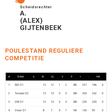
Scheidsrechter
A.
(ALEX)
GIJTENBEEK
POULESTAND REGULIERE
COMPETITIE
#
TEAM
G
W
GL
V
P
+
-
PM
1
SSD D1
15
12
1
2
25
237
186
0
2
Tornado D2
15
10
0
5
20
303
262
0
3
DSS D1
15
10
0
5
20
239
205
0
4
Vrone D1
8
7
0
1
14
143
99
0