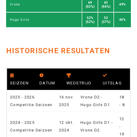
69
63
49%
Vrone
(53%)
(46%)
52%
52
44%
Hugo Girls
(52%)
(37%)
HISTORISCHE RESULTATEN
SEIZOEN
DATUM
WEDSTRIJD
UITSLAG
2025 - 2026
16 nov.
Vrone D2 -
18
Competitie Seizoen
2025
Hugo Girls D1
- 8
12
2024 - 2025
12 okt.
Hugo Girls D1 -
-
Competitie Seizoen
2024
Vrone D2
19