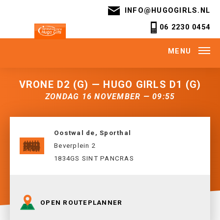
INFO@HUGOGIRLS.NL
06 2230 0454
MENU
VRONE D2 (G) — HUGO GIRLS D1 (G)
ZONDAG 16 NOVEMBER — 09:55
Oostwal de, Sporthal
Beverplein 2
1834GS SINT PANCRAS
OPEN ROUTEPLANNER