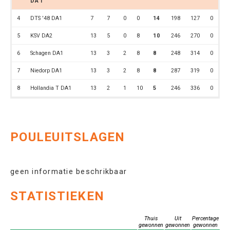
DA1
4
DTS '48 DA1
7
7
0
0
14
198
127
0
5
KSV DA2
13
5
0
8
10
246
270
0
6
Schagen DA1
13
3
2
8
8
248
314
0
7
Niedorp DA1
13
3
2
8
8
287
319
0
8
Hollandia T DA1
13
2
1
10
5
246
336
0
POULEUITSLAGEN
geen informatie beschrikbaar
STATISTIEKEN
Thuis
Uit
Percentage
gewonnen
gewonnen
gewonnen