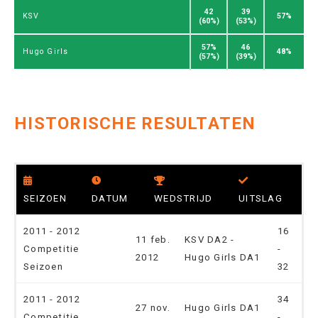
42
39
57%
KSV
(60%)
(53%)
57%
46
48%
Hugo Girls
(57%)
(39%)
HISTORISCHE RESULTATEN
SEIZOEN
DATUM
WEDSTRIJD
UITSLAG
2011 - 2012
16
11 feb.
KSV DA2 -
Competitie
-
2012
Hugo Girls DA1
Seizoen
32
2011 - 2012
34
27 nov.
Hugo Girls DA1
Competitie
-