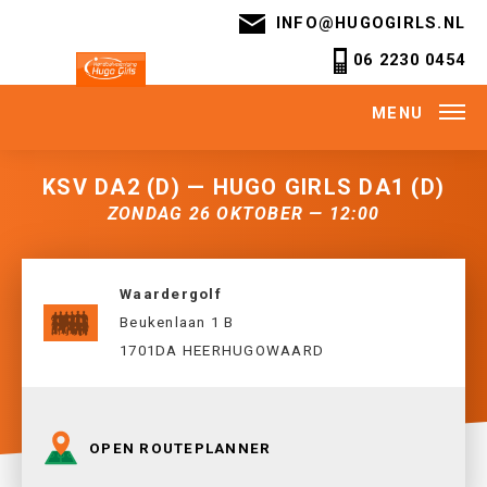
INFO@HUGOGIRLS.NL
06 2230 0454
MENU
KSV DA2 (D) — HUGO GIRLS DA1 (D)
ZONDAG 26 OKTOBER — 12:00
Waardergolf
Beukenlaan 1 B
1701DA HEERHUGOWAARD
OPEN ROUTEPLANNER