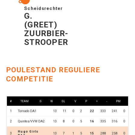
Scheidsrechter
G.
(GREET)
ZUURBIER-
STROOPER
POULESTAND REGULIERE
COMPETITIE
#
TEAM
G
W
GL
V
P
+
-
PM
1
Tornado DA1
13
11
0
2
22
333
241
0
2
Quintes/VVW DA2
13
8
0
5
16
335
316
0
Hugo Girls
3
13
7
1
5
15
288
258
0