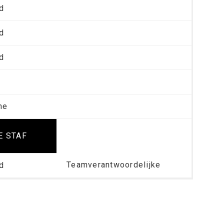
d
d
d
ne
E STAF
Teamverantwoordelijke
d