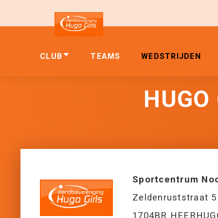
CLUB
TEAMS
WEDSTRIJDEN
HUGO G
Sportcentrum No
Zeldenruststraat 5
1704BR HEERHU