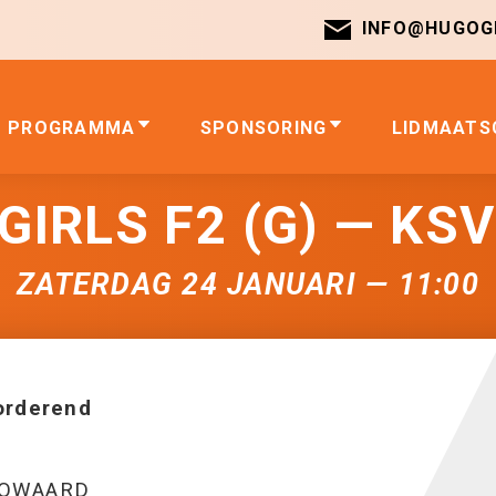
INFO@HUGOGI
PROGRAMMA
SPONSORING
LIDMAATS
IRLS F2 (G) — KSV
ZATERDAG 24 JANUARI — 11:00
orderend
GOWAARD