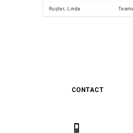
Ruijter, Linda
Teamv
CONTACT
Hugo Girls
Middenweg 541A
1704 BE Heerhugowaard
06 2230 0454