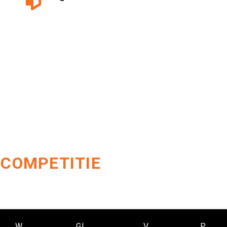
-
 COMPETITIE
W
GL
V
P