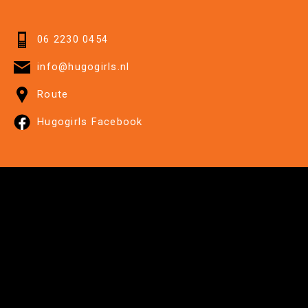
06 2230 0454
info@hugogirls.nl
Route
Hugogirls Facebook