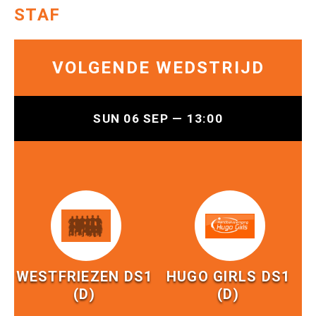
STAF
VOLGENDE WEDSTRIJD
SUN 06 SEP — 13:00
WESTFRIEZEN DS1
HUGO GIRLS DS1
(D)
(D)