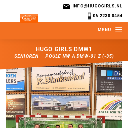
INFO@HUGOGIRLS.NL
06 2230 0454
MENU
HUGO GIRLS DMW1
SENIOREN — POULE NW A DMW-01 Z (-35)