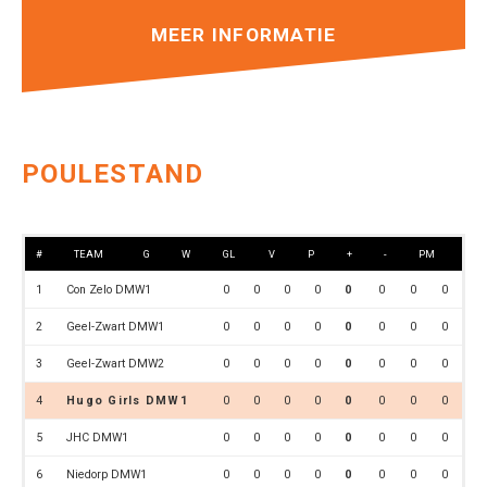
MEER INFORMATIE
POULESTAND
#
TEAM
G
W
GL
V
P
+
-
PM
1
Con Zelo DMW1
0
0
0
0
0
0
0
0
2
Geel-Zwart DMW1
0
0
0
0
0
0
0
0
3
Geel-Zwart DMW2
0
0
0
0
0
0
0
0
4
Hugo Girls DMW1
0
0
0
0
0
0
0
0
5
JHC DMW1
0
0
0
0
0
0
0
0
6
Niedorp DMW1
0
0
0
0
0
0
0
0