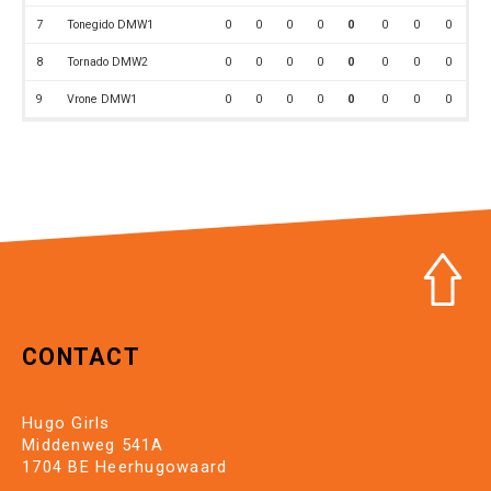
7
Tonegido DMW1
0
0
0
0
0
0
0
0
8
Tornado DMW2
0
0
0
0
0
0
0
0
9
Vrone DMW1
0
0
0
0
0
0
0
0
CONTACT
Hugo Girls
Middenweg 541A
1704 BE Heerhugowaard