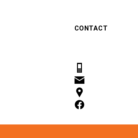
CONTACT
Hugo Girls
Middenweg 541A
1704 BE Heerhugowaard
06 2230 0454
info@hugogirls.nl
Route
Hugogirls Facebook